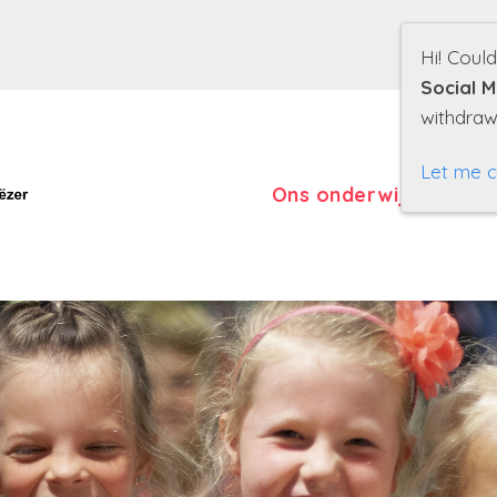
Hi! Coul
Social M
withdraw
Let me 
Ons onderwijs
Onze s