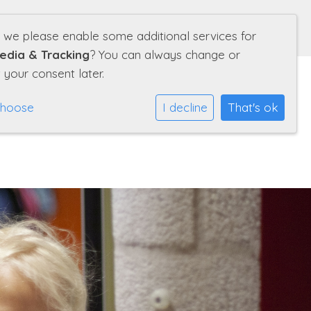
Volg ons ook op:
d we please enable some additional services for
edia & Tracking
? You can always change or
 your consent later.
choose
I decline
That's ok
chool
Informatie
Kalender
Contact